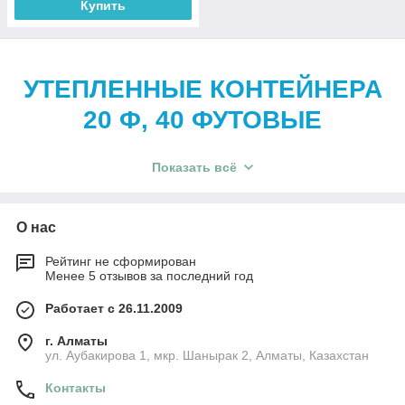
Купить
УТЕПЛЕННЫЕ КОНТЕЙНЕРА
20 Ф, 40 ФУТОВЫЕ
Показать всё
Преимущества
О нас
утепленных контейнеров
Рейтинг не сформирован
Менее 5 отзывов за последний год
Логистика - экономия на доставке, до 2 ед.
Работает с 26.11.2009
транспортных пакетов на платформе;
г. Алматы
ул. Аубакирова 1, мкр. Шанырак 2, Алматы, Казахстан
Мобильность - монтаж и демонтаж
Контакты
занимает не более 3 часов
;