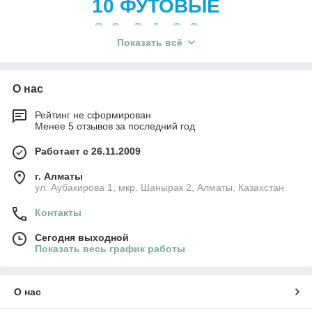
10 ФУТОВЫЕ
3,0х2,4х2,6 м
Показать всё
О нас
Преимущества
Рейтинг не сформирован
утепленных контейнеров
Менее 5 отзывов за последний год
Работает с 26.11.2009
Логистика - экономия на доставке, до 4 ед.
г. Алматы
транспортных пакетов на платформе;
ул. Аубакирова 1, мкр. Шанырак 2, Алматы, Казахстан
Контакты
Мобильность - монтаж и демонтаж
Сегодня выходной
занимает не более 3 часов
;
Показать весь график работы
Готовность к эксплуатации - включает в
О нас
себя стеновые панели, окна, дверь;