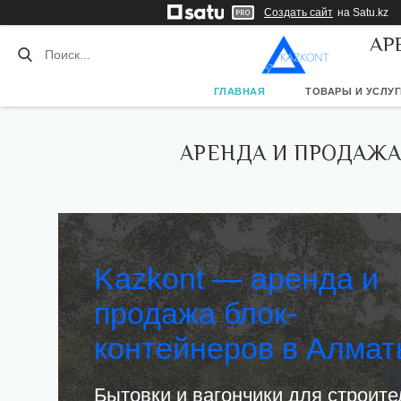
Создать сайт
на Satu.kz
АР
ГЛАВНАЯ
ТОВАРЫ И УСЛУГ
АРЕНДА И ПРОДАЖА
Kazkont — аренда и
продажа блок-
контейнеров в Алмат
Бытовки и вагончики для строит