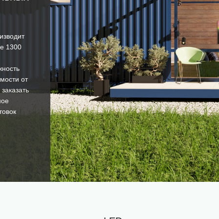
изводит
ее 1300
жность
мости от
 заказать
ное
товок