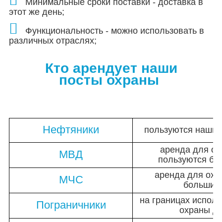
Минимальные сроки поставки - доставка в
этот же день;
Функциональность - можно использовать в
различных отраслях;
Кто арендует наши
посты охраны
Нефтяники
пользуются нашим
аренда для ох
МВД
пользуются бо
аренда для охр
МЧС
большим
на границах испол
Пограничники
охраны д