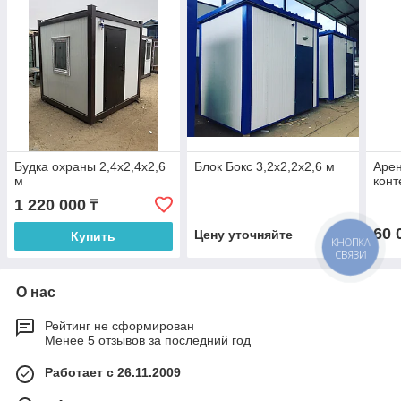
Будка охраны 2,4х2,4х2,6
Блок Бокс 3,2х2,2х2,6 м
Арен
м
конт
1 220 000
₸
60 
Цену уточняйте
Купить
КНОПКА
СВЯЗИ
О нас
Рейтинг не сформирован
Менее 5 отзывов за последний год
Работает с 26.11.2009