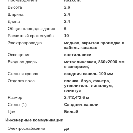
Производитель
Kazkont
Высота
2.6
Ширина
2.4
Длина
2.4
Общая площадь здания
6
Расчетный срок службы
10
Электропроводка
медная, скрытая проводка в
кабель-каналах
Освещение
светильники
Входная дверь
металлическая, 860х2000 мм
с запорами;
Стены и кровля
сэндвич панель 100 мм
Отделка пола
пленка, брус, фанера,
утеплитель, линолеум,
плинтус
Размер
2,4*2,4*2,6 м
Стены (1)
Сэндвич-панели
Цвет
Белый
Инженерные коммуникации
Электроснабжение
да