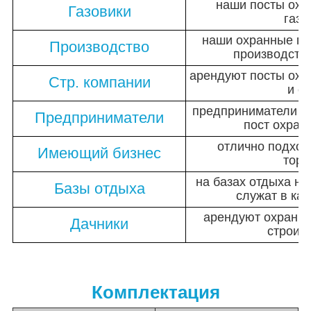
наши посты охр
Газовики
газо
наши охранные по
Производство
производств
арендуют посты охр
Стр. компании
и с
предприниматели ч
Предприниматели
пост охран
отлично подход
Имеющий бизнес
торг
на базах отдыха н
Базы отдыха
служат в ка
арендуют охранны
Дачники
строит
Комплектация