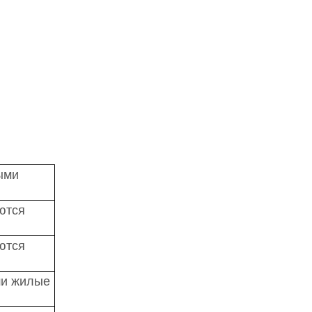
ыми
ются
ются
ши жилые