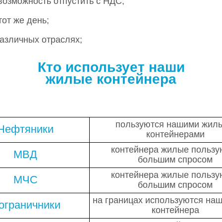
зможность отпустить с НДС;
от же день;
азличных отраслях;
Кто использует наши
жилые
контейнера
пользуются нашими жил
Нефтяники
контейнерами
контейнера жилые пользу
МВД
большим спросом
контейнера жилые пользу
МЧС
большим спросом
на границах используются на
ограничники
контейнера