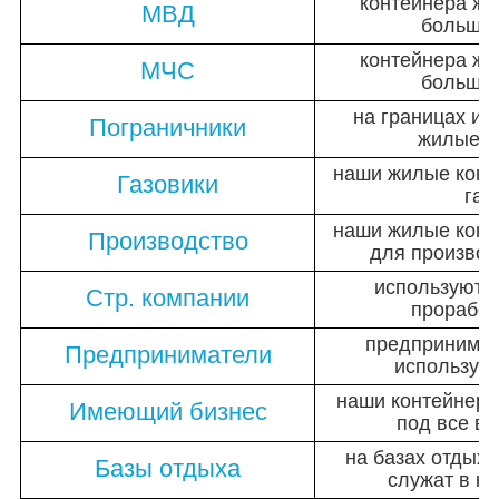
контейнера ж
МВД
большим
контейнера ж
МЧС
большим
на границах и
Пограничники
жилые к
наши жилые конт
Газовики
газ
наши жилые конт
Производство
для произво
используют 
Стр. компании
прорабск
предпринимат
Предприниматели
использую
наши контейнера
Имеющий бизнес
под все в
на базах отдых
Базы отдыха
служат в к