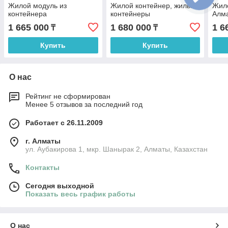
Жилой модуль из
Жилой контейнер, жилые
Жило
контейнера
контейнеры
Алма
1 665 000
1 680 000
1 6
₸
₸
Купить
Купить
О нас
Рейтинг не сформирован
Менее 5 отзывов за последний год
Работает с 26.11.2009
г. Алматы
ул. Аубакирова 1, мкр. Шанырак 2, Алматы, Казахстан
Контакты
Сегодня выходной
Показать весь график работы
О нас