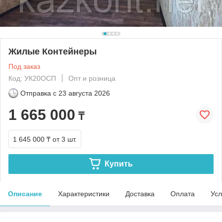
Жилые Контейнеры
Под заказ
Код: УК20ОСП
Опт и розница
Отправка с
23 августа 2026
1 665 000
₸
1 645 000 ₸
от 3 шт.
Купить
Описание
Характеристики
Доставка
Оплата
Усл