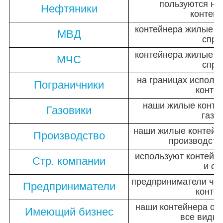
пользуются н
Нефтяники
контей
контейнера жилые п
МВД
спро
контейнера жилые п
МЧС
спро
на границах исполь
Пограничники
конте
наши жилые конте
Газовики
газо
наши жилые контейн
Производство
производств
используют контейн
Стр. компании
и ск
предприниматели чащ
Предприниматели
конте
наши контейнера от
Имеющий бизнес
все виды 