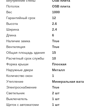
Внутренние стены
OSB плита
Потолок
OSB плита
Вес
1000
Гарантийный срок
12
Высота
2.6
Ширина
2.4
Длина
6
Наличие замка
True
Вентиляция
True
Общая площадь здания
15
Расчетный срок службы
10
Форма крыши
Плоская
Наружные двери
Металл
Количество окон
1
Утепление
Минеральная вата
Электроснабжение
True
Светильник
2 шт
Выключатель
1 шт
Щиток с автоматоми
1 шт