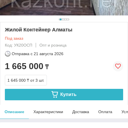
Жилой Контейнер Алматы
Под заказ
Код: УК20ОСП
Опт и розница
Отправка с
21 августа 2026
1 665 000
₸
1 645 000 ₸
от 3 шт.
Купить
Описание
Характеристики
Доставка
Оплата
Усл