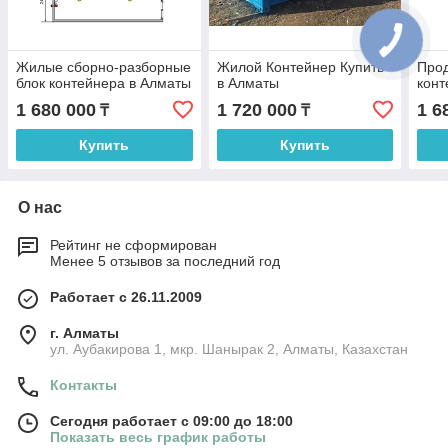
Жилые сборно-разборные
Жилой Контейнер Купить
Про
блок контейнера в Алматы
в Алматы
конт
1 680 000
1 720 000
1 6
₸
₸
Купить
Купить
О нас
Рейтинг не сформирован
Менее 5 отзывов за последний год
Работает с 26.11.2009
г. Алматы
ул. Аубакирова 1, мкр. Шанырак 2, Алматы, Казахстан
Контакты
Сегодня работает с 09:00 до 18:00
Показать весь график работы