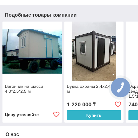
Подобные товары компании
Вагончик на шасси
Будка охраны 2,4х2,4х2,6
Охра
4,0*2,5*2,5 м
м
сэнд
1,5*
1 220 000
740
₸
Цену уточняйте
Купить
О нас