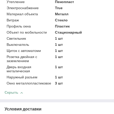
Утепление
Пенопласт
Электроснабжение
True
Материал объекта
Металл
Витраж
Стекло
Профиль окна
Пластик
Объект по мобильности
Стационарный
Светильник
1 шт
Выключатель
1 шт
Щиток с автоматоми
1 шт
Розетка двойная с
1 шт
заземлением
Дверь входная
1 шт
металическая
Наружный разъем
1 шт
Окно металлопластиковое
3 шт
Скрыть
Условия доставки