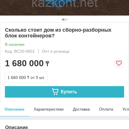
Сколько стоит дом из сборно-разборных
блок контейнеров?
В наличии
Код: BC20-0001
Опт и розница
1 680 000
₸
1 660 000 ₸
от 3 шт.
Купить
Описание
Характеристики
Доставка
Оплата
Усл
Описание