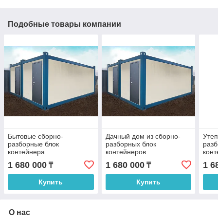
Подобные товары компании
Бытовые сборно-
Дачный дом из сборно-
Утеп
разборные блок
разборных блок
разб
контейнера.
контейнеров.
конт
1 680 000
1 680 000
1 6
₸
₸
Купить
Купить
О нас