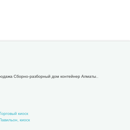
родажа Сборно-разборный дом контейнер Алматы..
Торговый киоск
Павильон, киоск