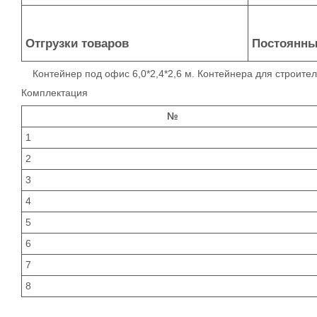
Отгрузки товаров
Постоянны
Контейнер под офис 6,0*2,4*2,6 м. Контейнера для строителе
Комплектация
№
1
2
3
4
5
6
7
8