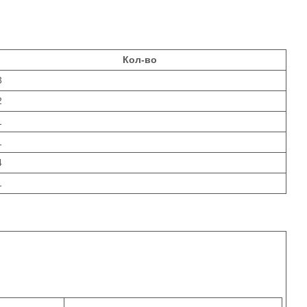
Кол-во
3
2
1
1
4
1