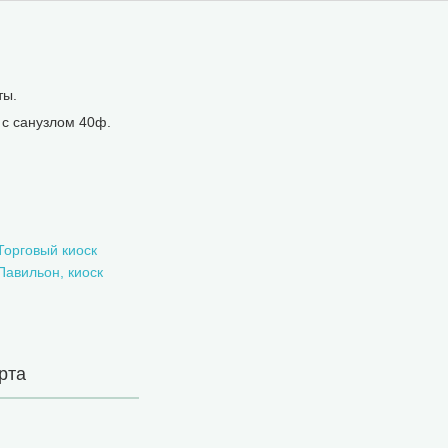
ты.
 с санузлом 40ф.
Торговый киоск
Павильон, киоск
рта