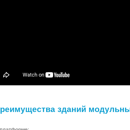
реимущества зданий модульн
а платформе;