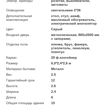
Электр. приборы
розетки, выключатели,
автоматы
Освещение
светильники 2*36
Дополнительная
стол, стул, шкаф,
комплектация
масленный обогреватель,
электрический вентилятор
Цвет
Серый
Входная дверь
металлическая, 860х2000 мм
с запорами;
Отделка пола
пленка, брус, фанера,
утеплитель, линолеум,
плинтус
Каркас
20 ф контейнер
Размер
6,0*2,4*2,6 м
Материал бытовки
Металл
Вес
2.5
Гарантийный срок
12
Высота
2.6
Ширина
2.4
Длина
6
Общая площадь здания
15