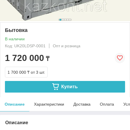
Бытовка
В наличии
Код: UK20LDSP-0001
Опт и розница
1 720 000
₸
1 700 000 ₸
от 3 шт.
Купить
Описание
Характеристики
Доставка
Оплата
Усл
Описание