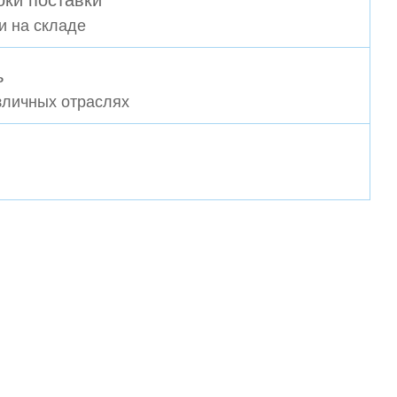
ки поставки
и на складе
ь
зличных отраслях