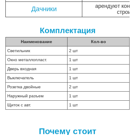
арендуют конте
Дачники
строит
Комплектация
Наименование
Кол-во
Светильник
2 шт
Окно металлопласт.
1 шт
Дверь входная
1 шт
Выключатель
1 шт
Розетка двойные
2 шт
Наружный разъем
1 шт
Щиток с авт.
1 шт
Почему стоит