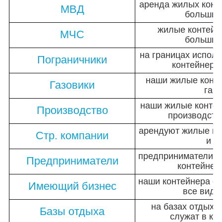
аренда жилых конт
МВД
большим
жилые контейн
МЧС
большим
на границах испол
Пограничники
контейнера
наши жилые конте
Газовики
газо
наши жилые контей
Производство
производств
арендуют жилые ко
Стр. компании
и с
предприниматели ч
Предприниматели
контейнер
наши контейнера от
Имеющий бизнес
все виды
на базах отдыха
Базы отдыха
служат в ка