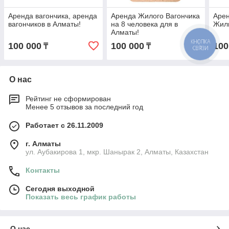
Аренда вагончика, аренда
Аренда Жилого Вагончика
Арен
вагончиков в Алматы!
на 8 человека для в
Жил
Алматы!
100 000
100 000
100
КНОПКА
₸
₸
СВЯЗИ
О нас
Рейтинг не сформирован
Менее 5 отзывов за последний год
Работает с 26.11.2009
г. Алматы
ул. Аубакирова 1, мкр. Шанырак 2, Алматы, Казахстан
Контакты
Сегодня выходной
Показать весь график работы
О нас