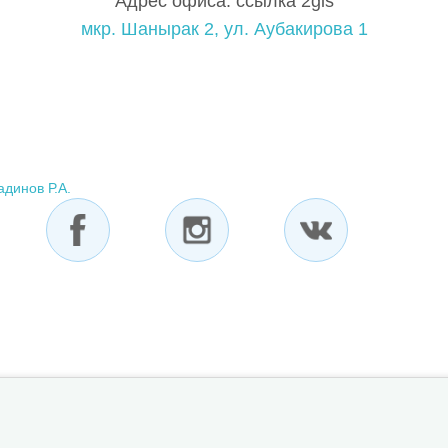
Адрес офиса: ссылка 2gis
мкр. Шанырак 2, ул. Аубакирова 1
динов Р.А.