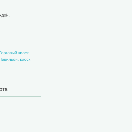
ндой.
Торговый киоск
Павильон, киоск
рта