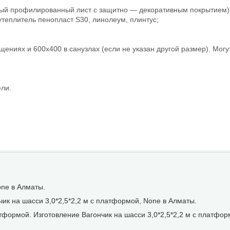
нный профилированный лист с защитно — декоративным покрытием),
утеплитель пенопласт S30, линолеум, плинтус;
щениях и 600х400 в санузлах (если не указан другой размер). Мог
ели.
one в Алматы.
ик на шасси 3,0*2,5*2,2 м с платформой, None в Алматы.
атформой. Изготовление Вагончик на шасси 3,0*2,5*2,2 м с платфор