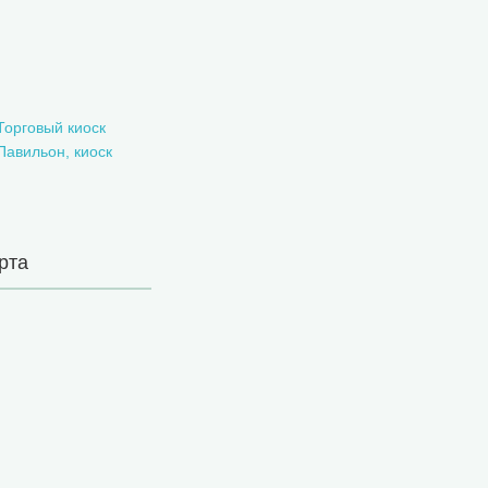
Торговый киоск
Павильон, киоск
рта