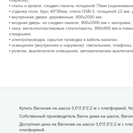
покраска);
• стены и кровля: сэндвич панель толщиной 70мм (оцинкова
• отделка пола: брус 40*30мм, плита OSB-3, толщиной 12 мм, 
• внутренние двери: деревянные, 800х2000 мм;
• входная дверь: из сэндвич панели, 900х2000 мм с запорами;
• окна: металлопластиковые стеклопакеты, 900х900 мм в поме
откидными;
• электропроводка: скрытая проводка в кабель-каналах.
• освещение (внутреннее и наружное): светильники, плафоны;
• розетки, выключатели освещения, автоматические выключат
Купить Вагончик на шасси 3,0*2,5*2,2 м с платформой, N
Собственный производитель Вагон дома на шасси, Вагонч
Доступная цена на Вагончик на шасси 3,0*2,5*2,2 м с пл
платформой.