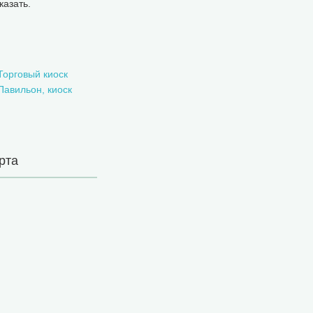
казать.
Торговый киоск
Павильон, киоск
рта