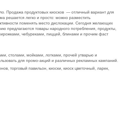
ло. Продажа продуктовых киосков — отличный вариант для
ма решается легко и просто: можно разместить
фективности поменять место дислокации. Сегодня желающих
ению предлагаются товары народного потребления, продукты,
пирожками, чебуреками, пиццей, блинами и прочим фаст
и, столами, мойками, лотками, прочей утварью и
льзовать для промо-акций и различных рекламных кампаний.
в, торговый павильон, киоски, киоск цветочный, ларек,