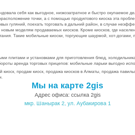
довала себя как выгодное, низкозатратное и быстро окупаемое де
расположение точки, а с помощью продуктового киоска эта пробле
овых гуляний, поехать торговать в дальний район, в случае неэф
 к новым моделям продаваемых киосков. Кроме киосков, где насел
тания. Такие мобильные киоски, торгующие шаурмой, хот-догами, 
 плитами и установками для приготовления блюд, холодильникам
ороты аренда торговых прицепов: мобильные ларьки выгодно испо
иоск, продам киоск, продажа киосков в Алматы, продажа павильоно
и.
Мы на карте 2gis
Адрес офиса: ссылка 2gis
мкр. Шанырак 2, ул. Аубакирова 1