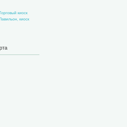
Торговый киоск
Павильон, киоск
рта