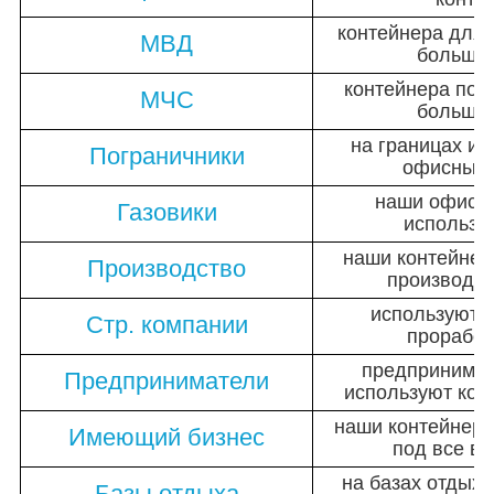
контейнера для
МВД
больши
контейнера под
МЧС
больши
на границах и
Пограничники
офисные 
наши офисн
Газовики
использу
наши контейнер
Производство
производс
используют 
Стр. компании
прорабск
предпринимат
Предприниматели
используют кон
наши контейнера
Имеющий бизнес
под все в
на базах отдых
Базы отдыха