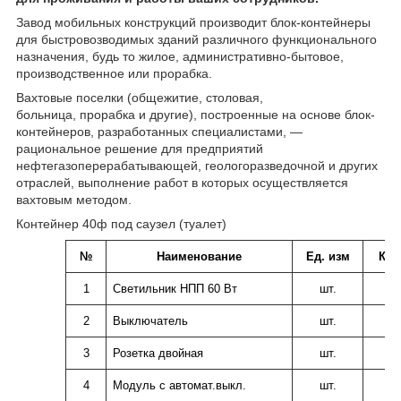
Завод мобильных конструкций производит блок-контейнеры
для быстровозводимых зданий различного функционального
назначения, будь то жилое, административно-бытовое,
производственное или прорабка.
Вахтовые поселки (общежитие, столовая,
больница, прорабка и другие), построенные на основе блок-
контейнеров, разработанных специалистами, —
рациональное решение для предприятий
нефтегазоперерабатывающей, геологоразведочной и других
отраслей, выполнение работ в которых осуществляется
вахтовым методом.
Контейнер 40ф под саузел (туалет)
№
Наименование
Ед. изм
Кол
1
Светильник НПП 60 Вт
шт.
2
Выключатель
шт.
3
Розетка двойная
шт.
4
Модуль с автомат.выкл.
шт.