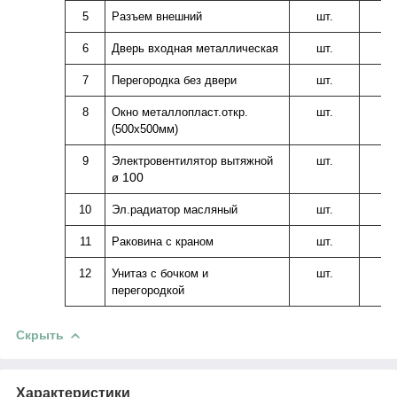
5
Разъем внешний
шт.
6
Дверь входная металлическая
шт.
7
Перегородка без двери
шт.
8
Окно металлопласт.откр.
шт.
(500х500мм)
9
Электровентилятор вытяжной
шт.
100
ø
10
Эл.радиатор масляный
шт.
11
Раковина с краном
шт.
12
Унитаз с бочком и
шт.
1
перегородкой
Скрыть
Характеристики