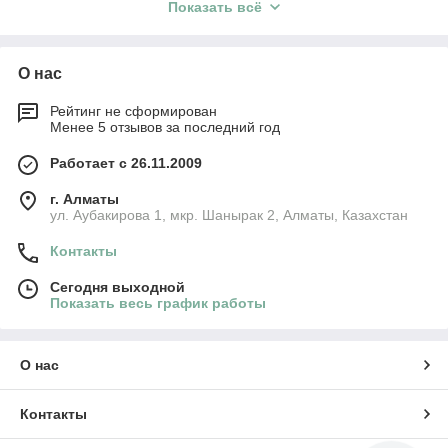
Показать всё
О нас
Рейтинг не сформирован
Менее 5 отзывов за последний год
Работает с 26.11.2009
Преимущества вагончиков
г. Алматы
ул. Аубакирова 1, мкр. Шанырак 2, Алматы, Казахстан
Контакты
Логистика - экономия на доставке, до 8 ед.
Сегодня выходной
транспортных пакетов на платформе;
Показать весь график работы
Мобильность - монтаж и демонтаж
О нас
занимает не более 3 часов
;
Контакты
Готовность к эксплуатации - включает в